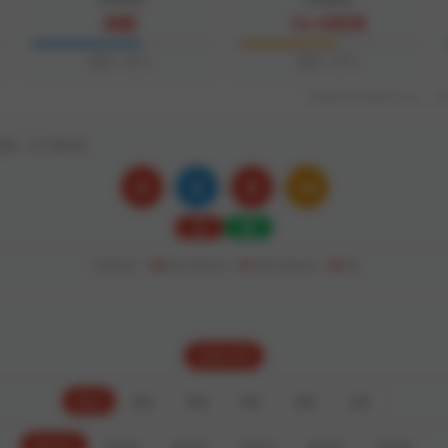
单数
13-15区间
概率：62%
概率：55%
根据最近50期数据分析，大数
：07:38:25
+
+
=
6
2
8
16
大
双
大单未开：
08
期
小双未开：
01
期
小单未开：
03
期
加拿大28
组合
杀组
双项
四余
双组
龙虎
算法01
算法02
算法03
算法04
算法05
算法06