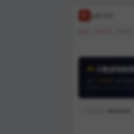
加拿大28
首页
/
加拿大28
/
预测分析
大数据智能
基于
LSTM-BP
混合神经网
数据来源：官方开奖 · 实时同
客服热线：
400-888-6666