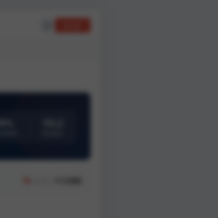
登录
78%
V3.2
前准确率
算法版本
公众号：
PC28预测