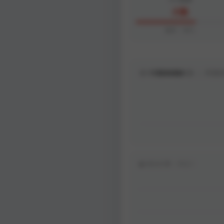
大数
概率：68%
第
115044464
期 ｜ 开奖时间
算法引擎：V3.2.1