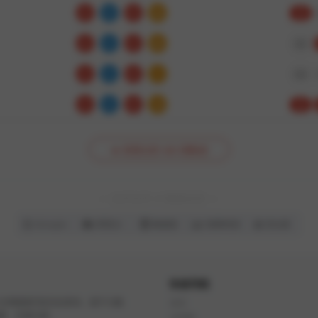
9
8
9
26
大
6
0
0
06
大
3
0
8
11
大
4
6
8
18
大
查看全部 424 期数据
— 合作伙伴 & 数据支持 —
Google
阿里云
数据堂
智算科技
安全盾
快速导航
大28预测开奖历史查询。基于大数
首页
费，无需注册。
走势图