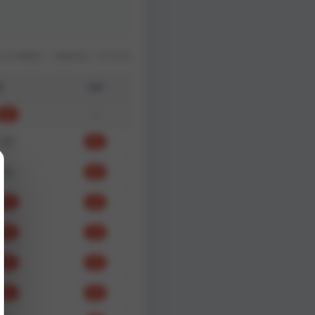
 424 期数据 ｜ 数据来源：官方开奖
测
结果
—
双
单
对
单
对
双
对
单
对
双
对
双
对