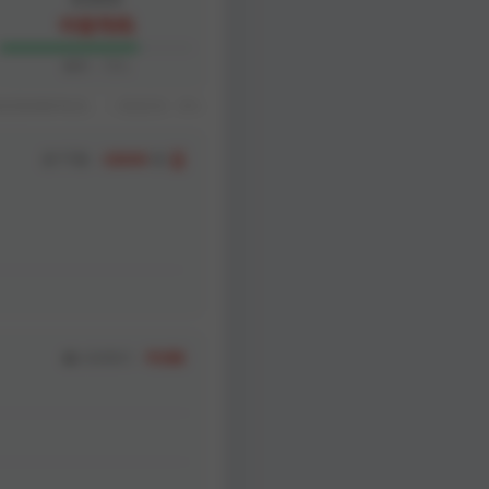
中段号码
概率：72%
据预测概率较高。 ｜ 置信区间：95%
距下期：
32848
秒
当前模式：
专业版